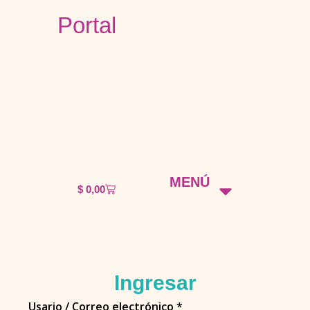
Portal
MENÚ
$
0,00
Mi año mágico de escritura
Terapia por un café
Ingresar
Usario / Correo electrónico
*