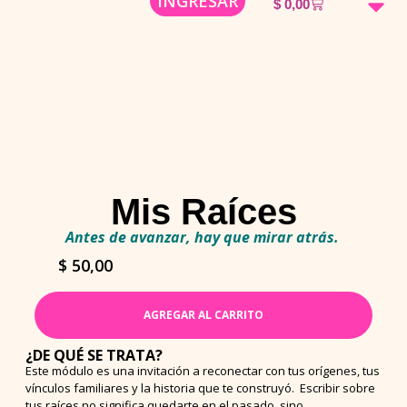
INGRESAR
$
0,00
Mi año mágico d
Tienda Onl
Mi histo
Mis Raíces
Antes de avanzar, hay que mirar atrás.
$
50,00
AGREGAR AL CARRITO
¿DE QUÉ SE TRATA?
Este módulo es una invitación a reconectar con tus orígenes, tus
vínculos familiares y la historia que te construyó. Escribir sobre
tus raíces no significa quedarte en el pasado, sino