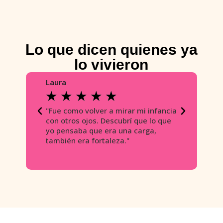
Lo que dicen quienes ya
lo vivieron
Laura
Daniela
★
★
★
★
★
★
★
★
"Fue como volver a mirar mi infancia
"Escribir mi
con otros ojos. Descubrí que lo que
abrazar a mi
yo pensaba que era una carga,
de comprensi
también era fortaleza."