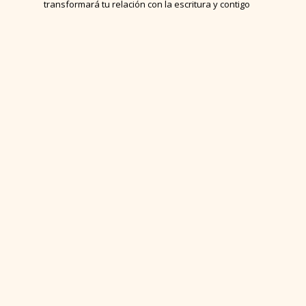
transformará tu relación con la escritura y contigo
misma.
INSCRIBIRME AHORA
Subscribete
a
nuestro
newsletter