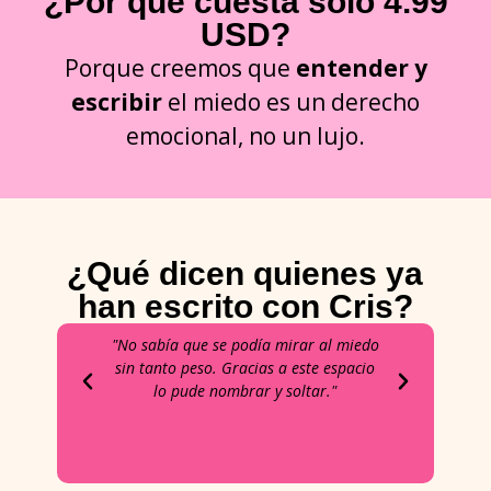
¿Por qué cuesta solo 4.99
USD?
Porque creemos que
entender y
escribir
el miedo
es un derecho
emocional, no un lujo.
¿Qué dicen quienes ya
han escrito con Cris?
"No sabía que se podía mirar al miedo
“Escr
sin tanto peso. Gracias a este espacio
que 
lo pude nombrar y soltar."