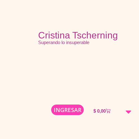
Cristina Tscherning
Superando lo insuperable
INGRESAR
$
0,00
Mi año mágico d
Tienda Onl
Mi histo