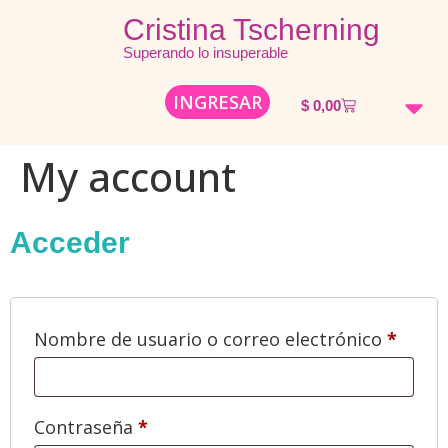
Cristina Tscherning
Superando lo insuperable
INGRESAR
$
0,00
Mi año mágico d
Tienda Onl
Mi histo
My account
Acceder
Nombre de usuario o correo electrónico
*
Contraseña
*